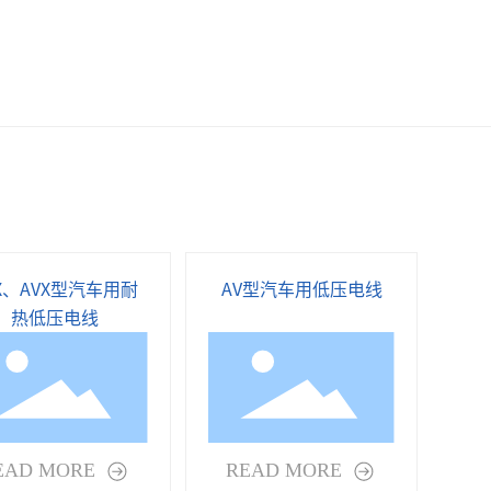
X、AVX型汽车用耐
AV型汽车用低压电线
热低压电线
EAD MORE
READ MORE