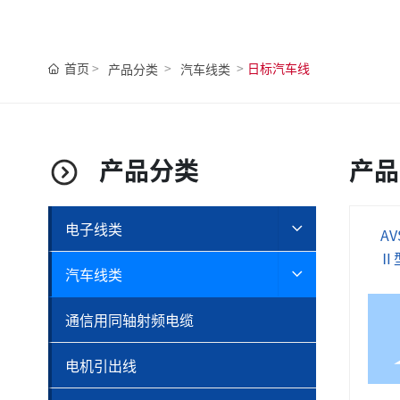
首页
日标汽车线
产品分类
汽车线类
产品分类
产品
电子线类
A
Ⅱ
汽车线类
通信用同轴射频电缆
电机引出线