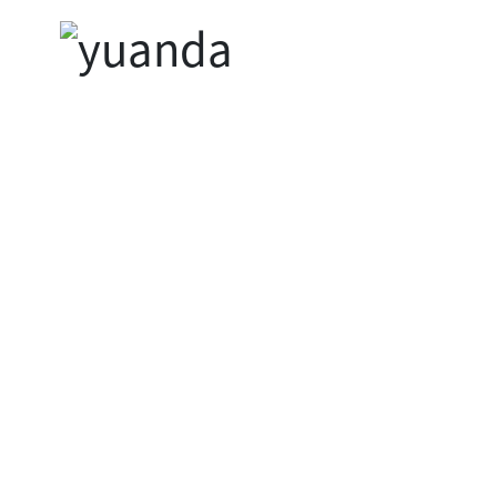
产品展示
源达线缆，专业生产，客户信赖！