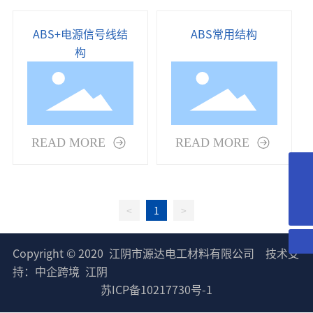
ABS+电源信号线结
ABS常用结构
构
READ MORE
READ MORE
18018366378
yd@wxyuanda.com
<
1
>
Copyright © 2020 江阴市源达电工材料有限公司
技术支
持：中企跨境 江阴
苏ICP备10217730号-1