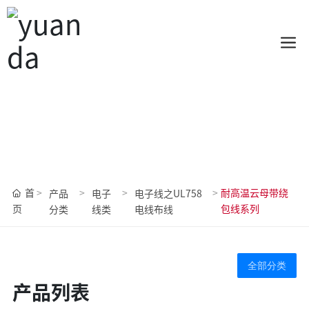
产品展示
源达线缆，专业生产，客户信赖！
首
耐高温云母带绕
产品
电子
电子线之UL758
页
包线系列
分类
线类
电线布线
全部分类
产品列表