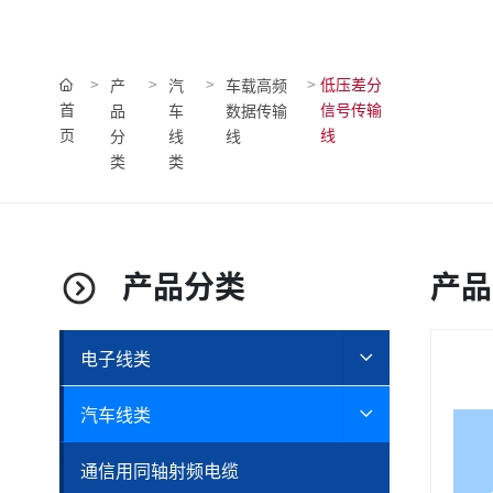
低压差分
产
汽
车载高频
首
信号传输
品
车
数据传输
页
线
分
线
线
类
类
产品分类
产品
电子线类
汽车线类
通信用同轴射频电缆