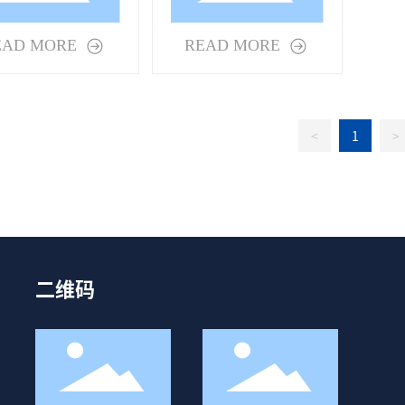
EAD MORE
READ MORE
<
1
>
二维码