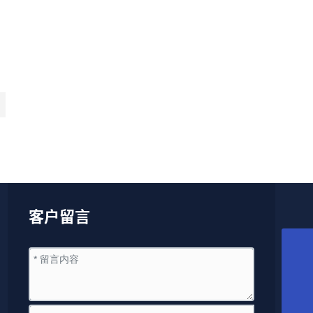
客户留言
18018366378
yd@wxyuanda.com