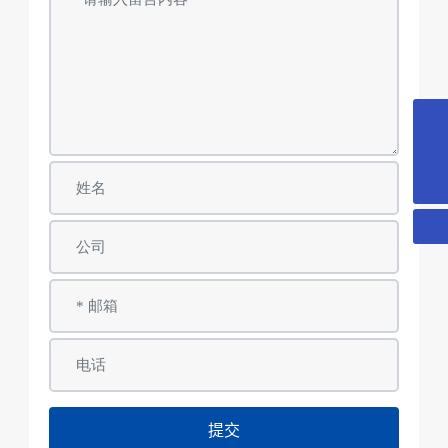
18018366378
yd@wxyuanda.com
提交